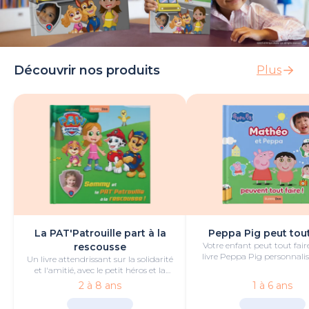
Découvrir nos produits
Plus
La PAT'Patrouille part à la
Peppa Pig peut tout
Votre enfant peut tout fair
rescousse
livre Peppa Pig personnalis
Un livre attendrissant sur la solidarité
de bonheur et de jeu
et l'amitié, avec le petit héros et la
PAT'Patrouille.
2 à 8 ans
1 à 6 ans