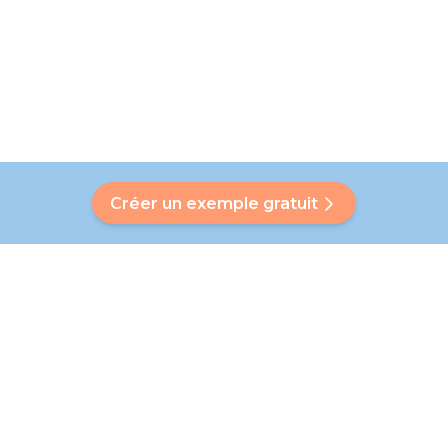
Créer un exemple gratuit
Avez-vous une question ?
Notre Bubbly vous aidera à trouver une réponse
personnalisée. Vous n'avez pas trouvé de réponse ? Pas de