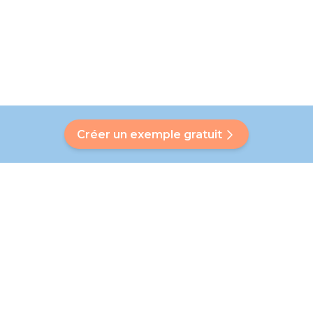
Créer un exemple gratuit
Avez-vous une question ?
Notre Bubbly vous aidera à trouver une réponse
personnalisée. Vous n'avez pas trouvé de réponse ? Pas de