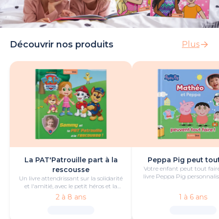
Découvrir nos produits
Plus
La PAT'Patrouille part à la
Peppa Pig peut tout
Votre enfant peut tout fair
rescousse
livre Peppa Pig personnalis
Un livre attendrissant sur la solidarité
de bonheur et de jeu
et l'amitié, avec le petit héros et la
PAT'Patrouille.
2 à 8 ans
1 à 6 ans