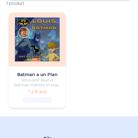
1 produit
Batman a un Plan
Votre petit bout et
Batman mettent en place
un plan pour vaincre le
1 à 8 ans
Pingouin et sauver
Gotham City.